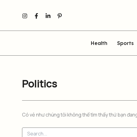
Tìm
Nhảy
kiếm:
tới
nội
dung
Health
Sports
Politics
Có vẻ như chúng tôi không thể tìm thấy thứ bạn đang 