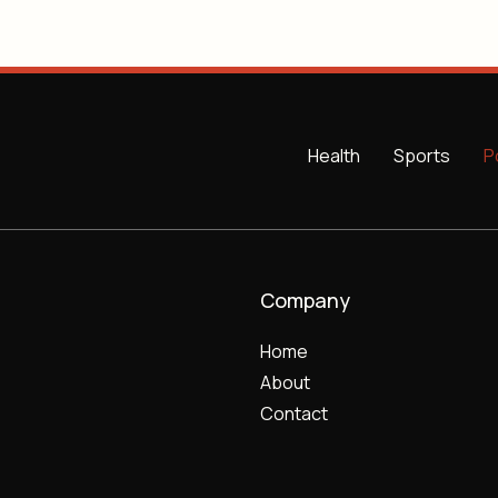
Health
Sports
P
Company
Home
About
Contact